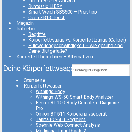
Fitbit FB201B Wifi Aria
Runtastic LIBRA
Smart Weigh SBS500 – Preistipp
Ozeri ZB13 Touch
Magazin
Ratgeber
Begriffe
Körperfettwaage vs. Körperfettzange (Caliper)
Pulswellengeschwindigkeit – wie gesund sind
Deine Blutgefäße?
Körperfett berechnen – Alternativen
Deine Körperfettwaage
Startseite
Körperfettwaagen
Withings Body
Withings WS-50 Smart Body Analyzer
Beurer BF 100 Body Complete Diagnose
Pro
Omron BF 511 Körperanalysegerät
Tanita BC-601 Segment
Soehnle Web Connect Analysis
Medisana TargetScale 2