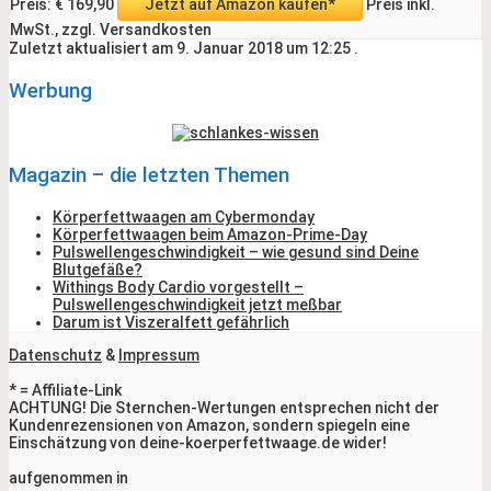
Preis: € 169,90
Jetzt auf Amazon kaufen*
Preis inkl.
MwSt., zzgl. Versandkosten
Zuletzt aktualisiert am 9. Januar 2018 um 12:25 .
Werbung
Magazin – die letzten Themen
Körperfettwaagen am Cybermonday
Körperfettwaagen beim Amazon-Prime-Day
Pulswellengeschwindigkeit – wie gesund sind Deine
Blutgefäße?
Withings Body Cardio vorgestellt –
Pulswellengeschwindigkeit jetzt meßbar
Darum ist Viszeralfett gefährlich
Datenschutz
&
Impressum
* = Affiliate-Link
ACHTUNG! Die Sternchen-Wertungen entsprechen nicht der
Kundenrezensionen von Amazon, sondern spiegeln eine
Einschätzung von deine-koerperfettwaage.de wider!
aufgenommen in