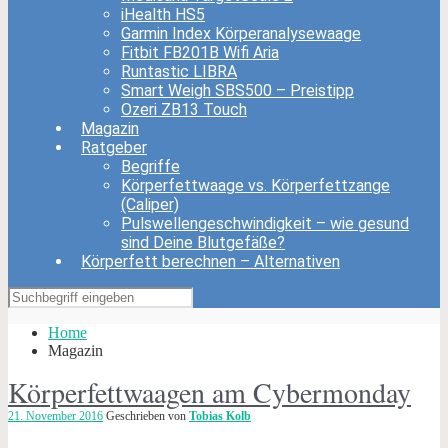
iHealth HS5
Garmin Index Körperanalysewaage
Fitbit FB201B Wifi Aria
Runtastic LIBRA
Smart Weigh SBS500 – Preistipp
Ozeri ZB13 Touch
Magazin
Ratgeber
Begriffe
Körperfettwaage vs. Körperfettzange
(Caliper)
Pulswellengeschwindigkeit – wie gesund
sind Deine Blutgefäße?
Körperfett berechnen – Alternativen
Home
Magazin
Körperfettwaagen am Cybermonday
21. November 2016
Geschrieben von
Tobias Kolb